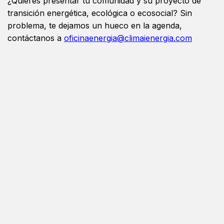
¿Quieres presentar tu comunidad y su proyecto de
transición energética, ecológica o ecosocial? Sin
problema, te dejamos un hueco en la agenda,
contáctanos a
oficinaenergia@climaienergia.com
Tel: 96 106 15 82
Organizan: Oficina de la Energía, Fundacion VCE, Ayto
Valencia, Proyecto Ebento, WellBased y PowerUp.