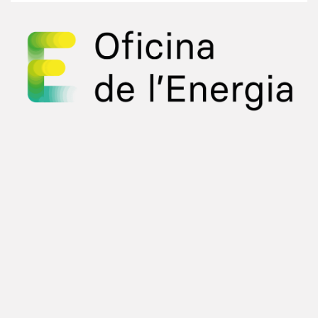
Event Info
Location
OAM València Sostenible
València