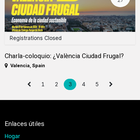
Registrations Closed
Charla-coloquio: ¿València Ciudad Frugal?
Valencia
,
Spain
1
2
3
4
5
Enlaces útiles
Hogar