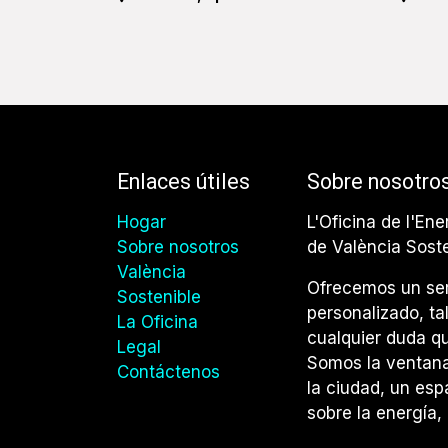
Enlaces útiles
Sobre nosotro
Hogar
L'Oficina de l'Ene
Sobre nosotros
de València Sost
València
Ofrecemos un ser
Sostenible
personalizado, ta
La Oficina
cualquier duda qu
Legal
Somos la ventana 
Contáctenos
la ciudad, un esp
sobre la energía, 