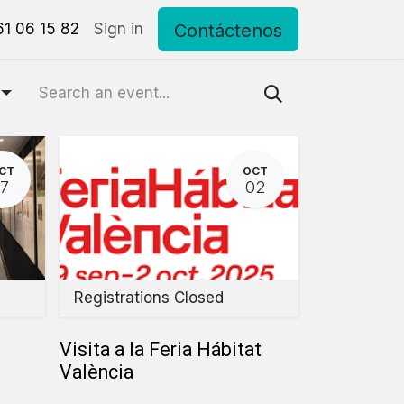
Contáctenos
eriales
1 06 15 82
Pide tu cita personalizada
Sign in
Contacto
CT
OCT
17
02
Registrations Closed
Visita a la Feria Hábitat
València