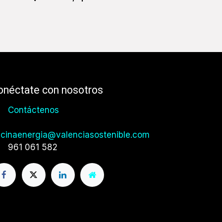
onéctate con nosotros
Contáctenos
icinaenergia@valenciasostenible.com
961 061 582