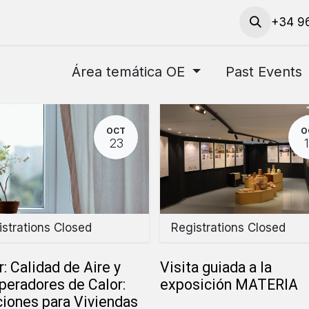
 actividades
​Solicitud de servicios y préstamo de mat
+34 96
Área temática OE
Past Events
OCT
O
23
strations Closed
Registrations Closed
r: Calidad de Aire y
Visita guiada a la
peradores de Calor:
exposición MATERIA
ciones para Viviendas