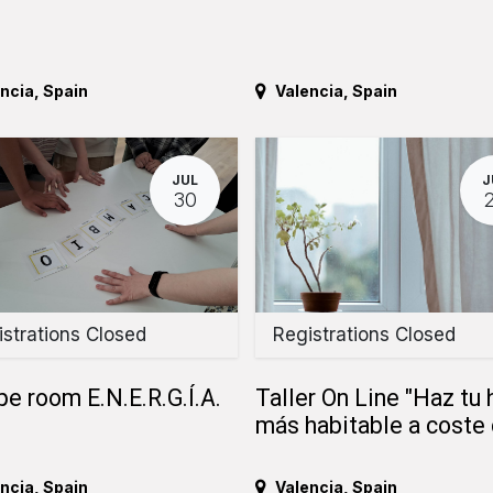
ncia
,
Spain
Valencia
,
Spain
JUL
J
30
strations Closed
Registrations Closed
e room E.N.E.R.G.Í.A.
Taller On Line "Haz tu
más habitable a coste 
ncia
,
Spain
Valencia
,
Spain