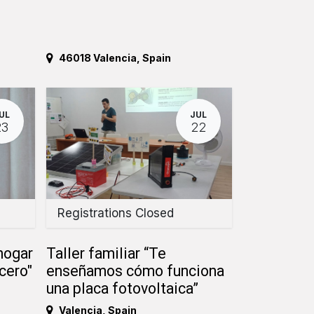
46018 Valencia
,
Spain
UL
JUL
23
22
Registrations Closed
 hogar
Taller familiar “Te
cero"
enseñamos cómo funciona
una placa fotovoltaica”
Valencia
,
Spain