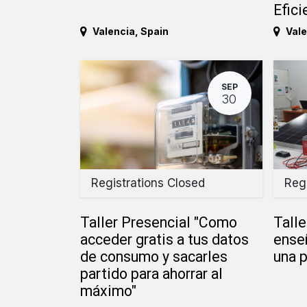
Efici
Valencia
,
Spain
Vale
SEP
30
Registrations Closed
Regi
Taller Presencial "Como
Talle
acceder gratis a tus datos
ense
de consumo y sacarles
una p
partido para ahorrar al
máximo"