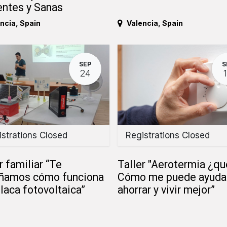
entes y Sanas
ncia
,
Spain
Valencia
,
Spain
SEP
S
24
strations Closed
Registrations Closed
r familiar “Te
Taller "Aerotermia ¿qu
ñamos cómo funciona
Cómo me puede ayuda
laca fotovoltaica”
ahorrar y vivir mejor”