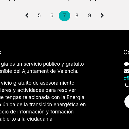
5
6
7
8
9
s
C
rgia es un servicio público y gratuito
enible del Ajuntament de València.
of
vicio gratuito de asesoramiento
lleres y actividades para resolver
e tengas relacionada con la Energía.
única de la transición energética en
acio de información y formación
abierto a la ciudadanía.