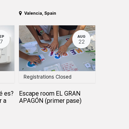
Valencia
,
Spain
EP
AUG
17
22
Registrations Closed
é es?
Escape room EL GRAN
r a
APAGÓN (primer pase)