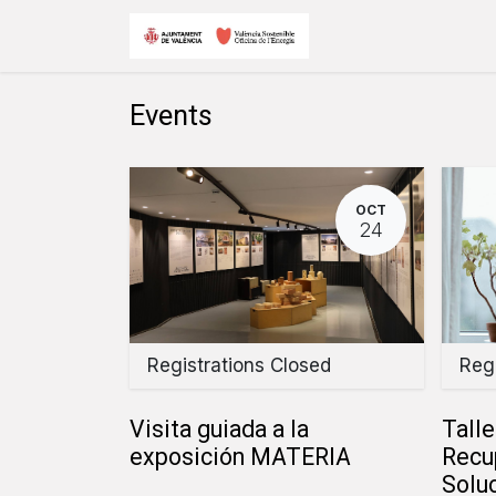
Skip to Content
Inicio
Eventos y
Events
OCT
24
Registrations Closed
Regi
Visita guiada a la
Talle
exposición MATERIA
Recu
Solu