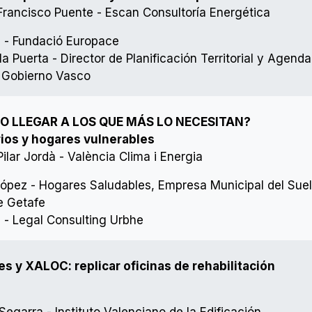
rancisco Puente - Escan Consultoría Energética
s - Fundació Europace
la Puerta - Director de Planificación Territorial y Agenda
 Gobierno Vasco
O LLEGAR A LOS QUE MÁS LO NECESITAN?
rios y hogares vulnerables
lar Jordà - València Clima i Energia
López - Hogares Saludables, Empresa Municipal del Suel
e Getafe
z - Legal Consulting Urbhe
s y XALOC: replicar oficinas de rehabilitación
egarra - Instituto Valenciano de la Edificación