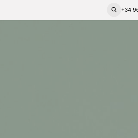
 actividades
​Solicitud de servicios y préstamo de mat
+34 96