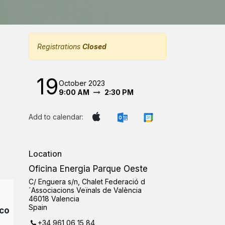
Registrations
Closed
19
October 2023
9:00 AM
2:30 PM
Add to calendar:
Location
Oficina Energia Parque Oeste
C/ Enguera s/n, Chalet Federació d
´Associacions Veïnals de València
46018 Valencia
Spain
ico
+34 961 06 15 84