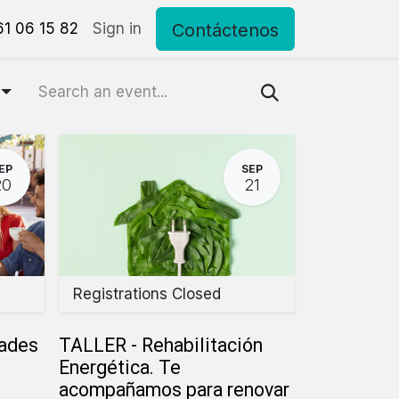
Contáctenos
eriales
1 06 15 82
Pide tu cita personalizada
Sign in
Contacto
EP
SEP
20
21
Registrations Closed
ades
TALLER - Rehabilitación
Energética. Te
acompañamos para renovar