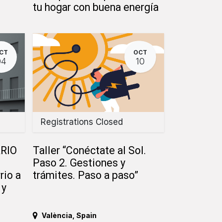
tu hogar con buena energía
CT
OCT
04
10
Registrations Closed
RIO
Taller “Conéctate al Sol.
Paso 2. Gestiones y
rio a
trámites. Paso a paso”
 y
València
,
Spain