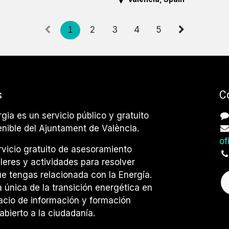
1
2
3
4
5
s
C
rgia es un servicio público y gratuito
enible del Ajuntament de València.
of
vicio gratuito de asesoramiento
lleres y actividades para resolver
e tengas relacionada con la Energía.
única de la transición energética en
acio de información y formación
abierto a la ciudadanía.