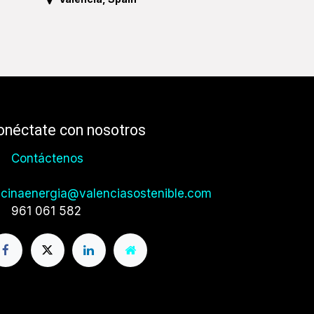
onéctate con nosotros
Contáctenos
icinaenergia@valenciasostenible.com
961 061 582