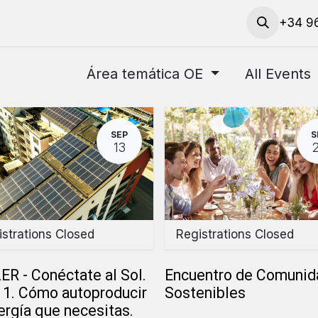
 actividades
​Solicitud de servicios y préstamo de mat
+34 96
Área temática OE
All Events
SEP
S
13
strations Closed
Registrations Closed
R - Conéctate al Sol.
Encuentro de Comunid
 1. Cómo autoproducir
Sostenibles
ergía que necesitas.