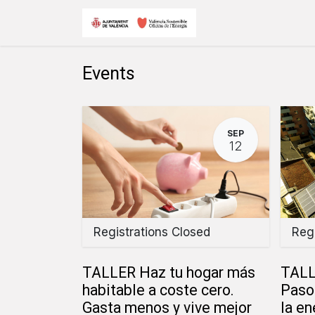
Skip to Content
Inicio
Eventos y
Events
SEP
12
Registrations Closed
Regi
TALLER Haz tu hogar más
TALLE
habitable a coste cero.
Paso
Gasta menos y vive mejor
la en