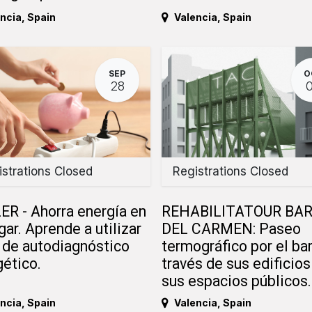
ncia
,
Spain
Valencia
,
Spain
SEP
O
28
strations Closed
Registrations Closed
ER - Ahorra energía en
REHABILITATOUR BAR
gar. Aprende a utilizar
DEL CARMEN: Paseo
t de autodiagnóstico
termográfico por el bar
ético.
través de sus edificios
sus espacios públicos.
ncia
,
Spain
Valencia
,
Spain