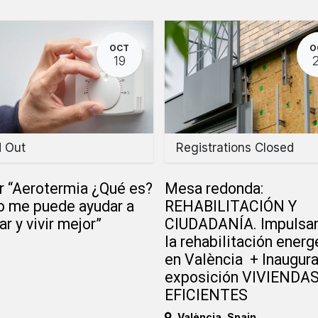
OCT
O
19
d Out
Registrations Closed
r “Aerotermia ¿Qué es?
Mesa redonda:
 me puede ayudar a
REHABILITACIÓN Y
ar y vivir mejor”
CIUDADANÍA. Impulsa
la rehabilitación energ
en València + Inaugur
exposición VIVIENDA
EFICIENTES
València
,
Spain