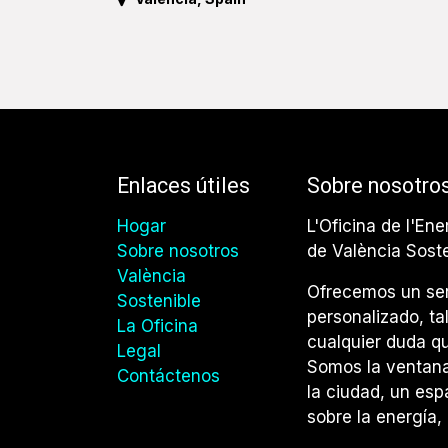
Enlaces útiles
Sobre nosotro
Hogar
L'Oficina de l'Ene
Sobre nosotros
de València Sost
València
Ofrecemos un ser
Sostenible
personalizado, ta
La Oficina
cualquier duda qu
Legal
Somos la ventana 
Contáctenos
la ciudad, un esp
sobre la energía, 