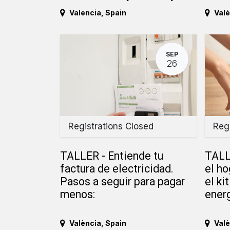
Valencia
,
Spain
Valè
SEP
26
Registrations Closed
Regi
TALLER - Entiende tu
TALL
factura de electricidad.
el ho
Pasos a seguir para pagar
el ki
menos:
energ
València
,
Spain
Valè