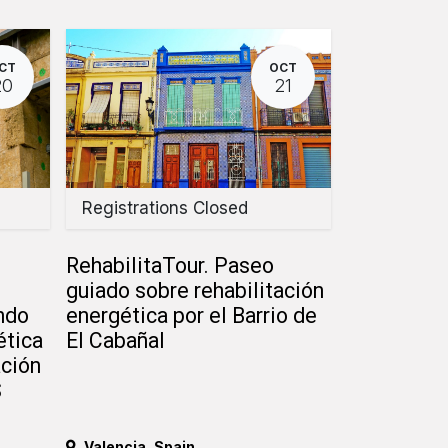
CT
OCT
20
21
Registrations Closed
RehabilitaTour. Paseo
guiado sobre rehabilitación
ndo
energética por el Barrio de
ética
El Cabañal
ación
S
Valencia
,
Spain