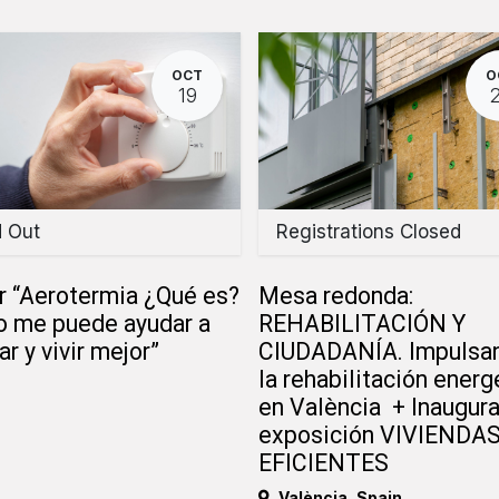
OCT
O
19
d Out
Registrations Closed
r “Aerotermia ¿Qué es?
Mesa redonda:
 me puede ayudar a
REHABILITACIÓN Y
ar y vivir mejor”
CIUDADANÍA. Impulsa
la rehabilitación energ
en València + Inaugur
exposición VIVIENDA
EFICIENTES
València
,
Spain