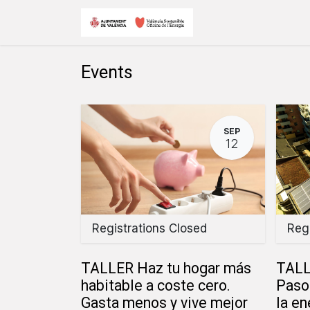
Skip to Content
Inicio
Eventos y
Events
SEP
12
Registrations Closed
Regi
TALLER Haz tu hogar más
TALLE
habitable a coste cero.
Paso
Gasta menos y vive mejor
la en