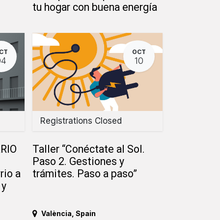
tu hogar con buena energía
CT
OCT
04
10
Registrations Closed
RIO
Taller “Conéctate al Sol.
Paso 2. Gestiones y
rio a
trámites. Paso a paso”
 y
València
,
Spain