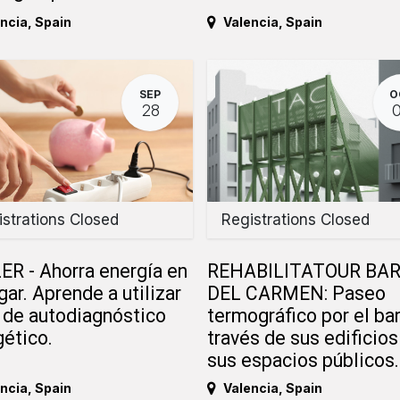
ncia
,
Spain
Valencia
,
Spain
SEP
O
28
strations Closed
Registrations Closed
ER - Ahorra energía en
REHABILITATOUR BAR
gar. Aprende a utilizar
DEL CARMEN: Paseo
t de autodiagnóstico
termográfico por el bar
ético.
través de sus edificios
sus espacios públicos.
ncia
,
Spain
Valencia
,
Spain