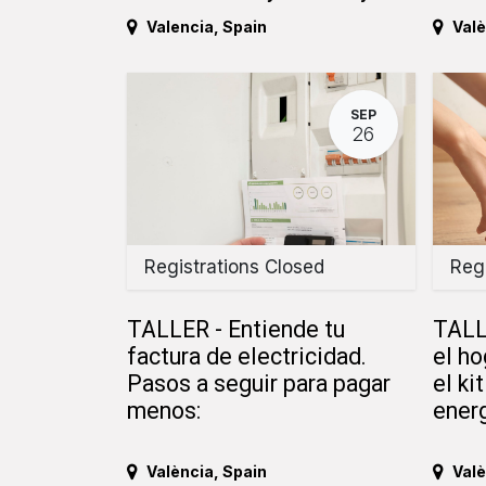
Valencia
,
Spain
Valè
SEP
26
Registrations Closed
Regi
TALLER - Entiende tu
TALL
factura de electricidad.
el ho
Pasos a seguir para pagar
el ki
menos:
energ
València
,
Spain
Valè