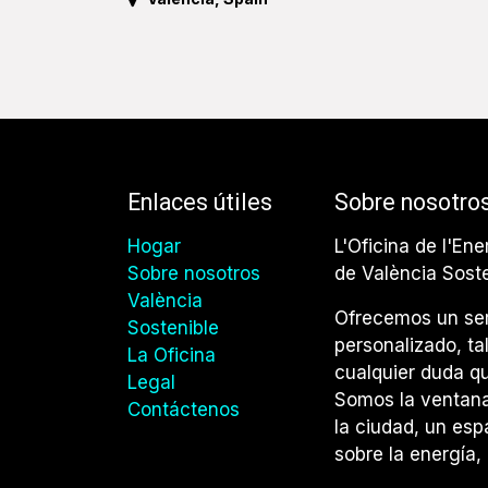
Enlaces útiles
Sobre nosotro
Hogar
L'Oficina de l'Ene
Sobre nosotros
de València Sost
València
Ofrecemos un ser
Sostenible
personalizado, ta
La Oficina
cualquier duda qu
Legal
Somos la ventana 
Contáctenos
la ciudad, un esp
sobre la energía, 