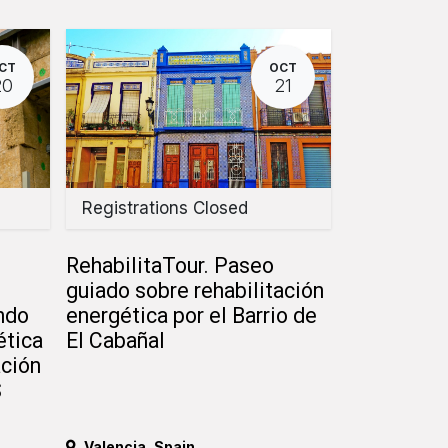
CT
OCT
20
21
Registrations Closed
RehabilitaTour. Paseo
guiado sobre rehabilitación
ndo
energética por el Barrio de
ética
El Cabañal
ación
S
Valencia
,
Spain