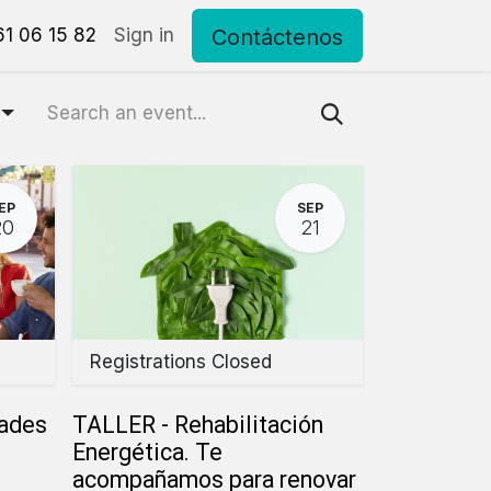
Contáctenos
eriales
1 06 15 82
Pide tu cita personalizada
Sign in
Contacto
EP
SEP
20
21
Registrations Closed
ades
TALLER - Rehabilitación
Energética. Te
acompañamos para renovar