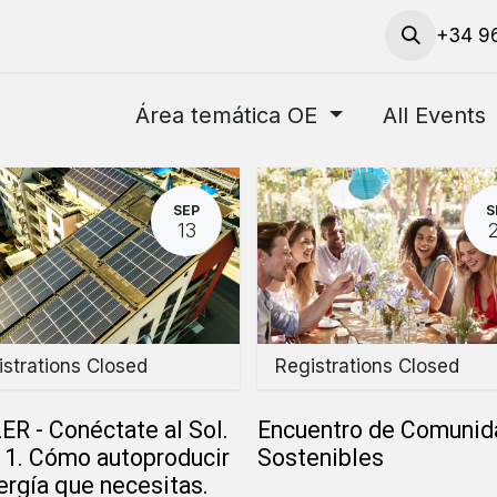
 actividades
​Solicitud de servicios y préstamo de mat
+34 96
Área temática OE
All Events
SEP
S
13
strations Closed
Registrations Closed
R - Conéctate al Sol.
Encuentro de Comunid
 1. Cómo autoproducir
Sostenibles
ergía que necesitas.