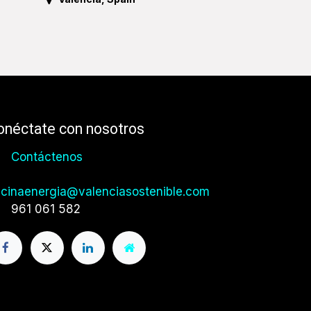
onéctate con nosotros
Contáctenos
icinaenergia@valenciasostenible.com
961 061 582