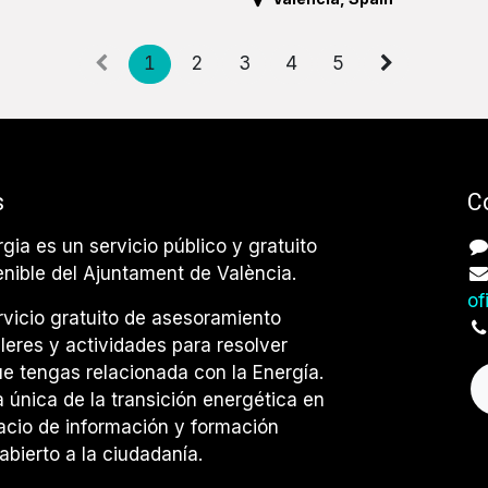
1
2
3
4
5
s
C
rgia es un servicio público y gratuito
enible del Ajuntament de València.
of
vicio gratuito de asesoramiento
lleres y actividades para resolver
e tengas relacionada con la Energía.
única de la transición energética en
acio de información y formación
abierto a la ciudadanía.