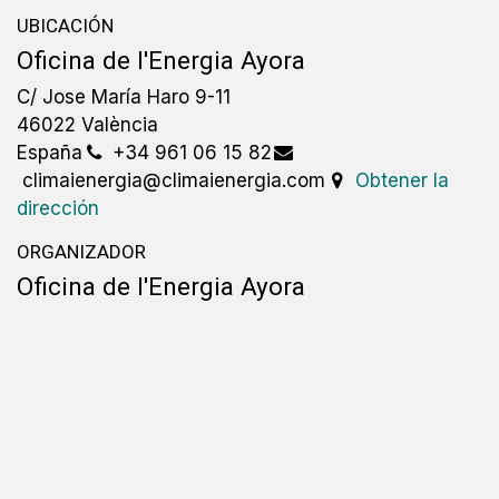
UBICACIÓN
Oficina de l'Energia Ayora
C/ Jose María Haro 9-11
46022 València
España
+34 961 06 15 82
climaienergia@climaienergia.com
Obtener la
dirección
ORGANIZADOR
Oficina de l'Energia Ayora
+34 961 06 15 82
climaienergia@climaienergia.com
COMPARTIR
Descubra lo que la gente ve y dice sobre este
evento y únase a la conversación.