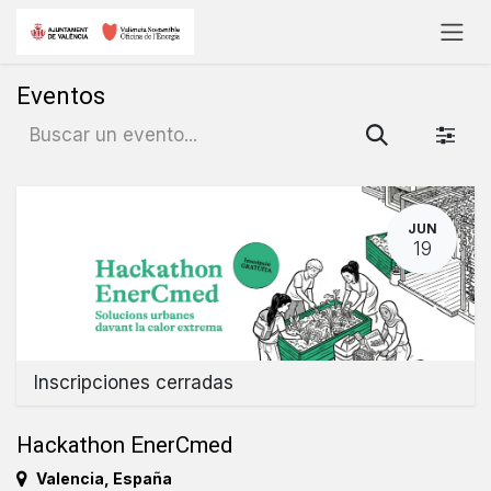
Ir al contenido
Eventos
JUN
19
Inscripciones cerradas
Hackathon EnerCmed
Valencia
,
España