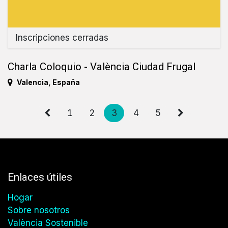
Inscripciones cerradas
Charla Coloquio - València Ciudad Frugal
Valencia
,
España
1
2
3
4
5
Enlaces útiles
Hogar
Sobre nosotros
València Sostenible