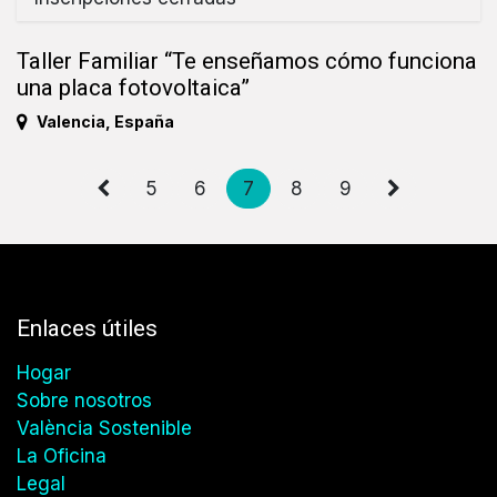
Taller Familiar “Te enseñamos cómo funciona
una placa fotovoltaica”
Valencia
,
España
5
6
7
8
9
Enlaces útiles
Hogar
Sobre nosotros
València Sostenible
La Oficina
Legal