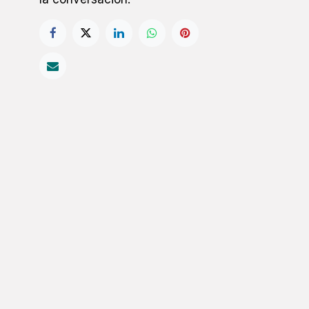
onéctate con nosotros
Contáctenos
icinaenergia@valenciasostenible.com
961 061 582