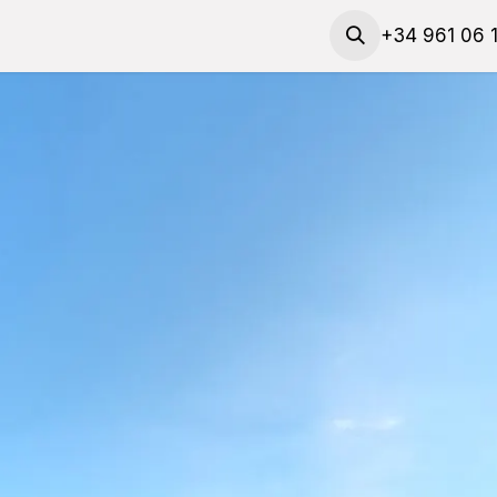
​Solicita talleres y materiales
Solicita una cita
+34 961 06 
Contac