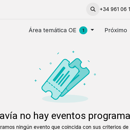
​Solicita talleres y materiales
Solicita una cita
+34 961 06 
Contac
Área temática OE
Próximo
1
avía no hay eventos program
ramos ningún evento que coincida con sus criterios de