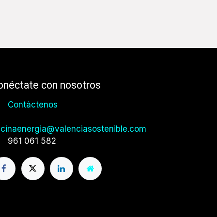
onéctate con nosotros
Contáctenos
icinaenergia@valenciasostenible.com
961 061 582