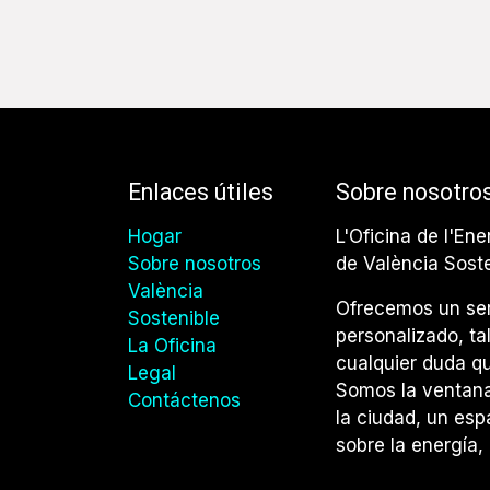
Enlaces útiles
Sobre nosotro
Hogar
L'Oficina de l'Ene
Sobre nosotros
de València Sost
València
Ofrecemos un ser
Sostenible
personalizado, ta
La Oficina
cualquier duda qu
Legal
Somos la ventana 
Contáctenos
la ciudad, un esp
sobre la energía, 