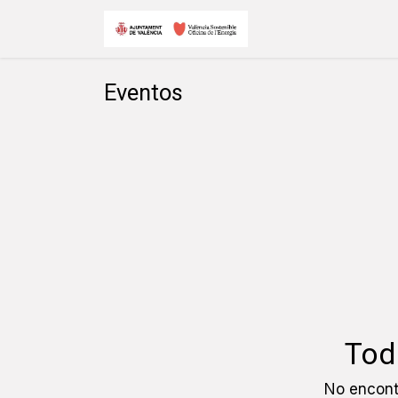
Ir al contenido
Inicio
Eventos
Eventos
Tod
No encont