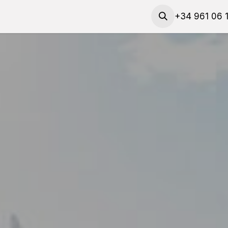
​Solicita talleres y materiales
Solicita una cita
+34 961 06 
Contac