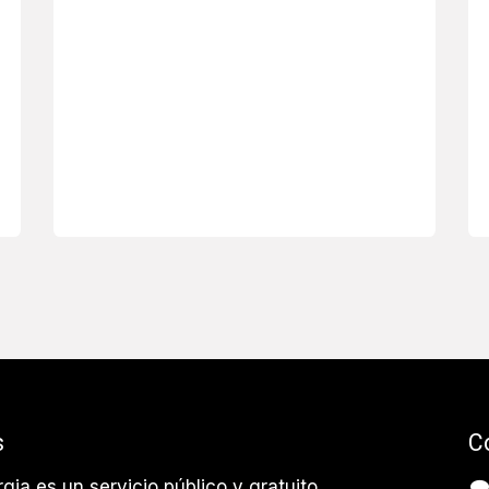
s
C
rgia es un servicio público y gratuito