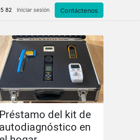
Contáctenos
15 82
to
Iniciar sesión
Préstamo del kit de
autodiagnóstico en
el hogar