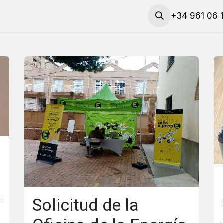
​Solicita talleres y materiales
Solicita una cita
+34 961 06 
Contac
Solicitud de la
s