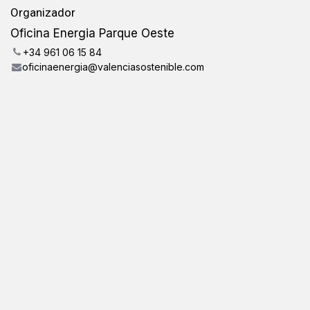
Organizador
Oficina Energia Parque Oeste
+34 961 06 15 84
oficinaenergia@valenciasostenible.com
Compartir
Descubra lo que la gente ve y dice sobre este
evento, y únase a la conversación.
Enlaces útiles