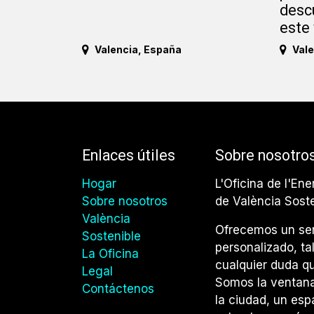
desc
este
Valencia
,
España
Vale
Enlaces útiles
Sobre nosotro
Hogar
L'Oficina de l'Ene
Sobre nosotros
de València Sost
València
Ofrecemos un ser
Sostenible
personalizado, ta
La Oficina
cualquier duda qu
Legal
Somos la ventana 
Contáctenos
la ciudad, un esp