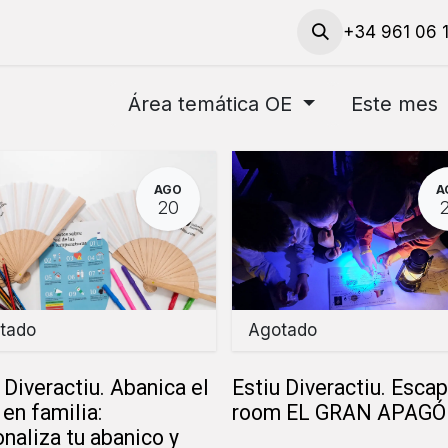
​Solicita talleres y materiales
Solicita una cita
+34 961 06 
Contac
Área temática OE
Este mes
AGO
A
20
tado
Agotado
 Diveractiu. Abanica el
Estiu Diveractiu. Esca
 en familia:
room EL GRAN APAG
naliza tu abanico y