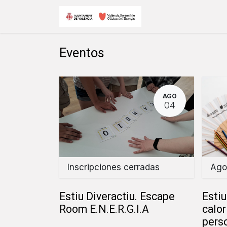
Ir al contenido
Inicio
Eventos
Eventos
AGO
04
Inscripciones cerradas
Ago
Estiu Diveractiu. Escape
Estiu
Room E.N.E.R.G.I.A
calor
perso