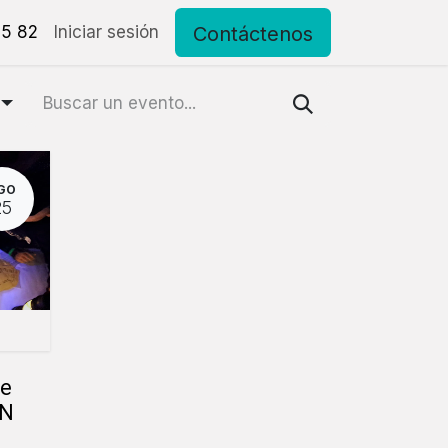
Contáctenos
15 82
to
Iniciar sesión
GO
25
pe
ÓN