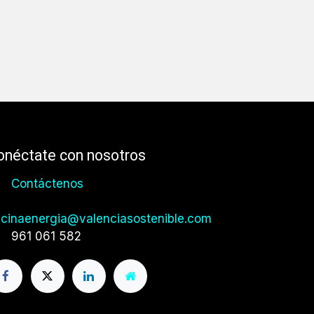
onéctate con nosotros
Contáctenos
icinaenergia@valenciasostenible.com
961 061 582