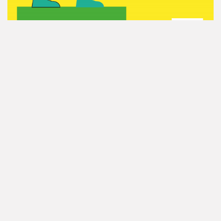
Información del evento
Ubicación
Oficina Energia Parque Oeste
C/ Enguera s/n, Chalet Federació d´Associacions Veïnals de
València
46018 Valencia